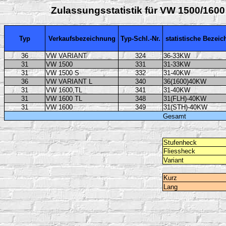
Zulassungsstatistik für VW 1500/160
Typ
Verkaufsbezeichnung
Typ-Schl.-Nr.
statistische Bezei
36
VW VARIANT
324
36-33KW
31
VW 1500
331
31-33KW
31
VW 1500 S
332
31-40KW
36
VW VARIANT L
340
36(1600)40KW
31
VW 1600,TL
341
31-40KW
31
VW 1600 TL
348
31(FLH)-40KW
31
VW 1600
349
31(STH)-40KW
Gesamt
Stufenheck
Fliessheck
Variant
Kurz
Lang