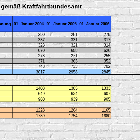
0 gemäß Kraftfahrtbundesamt
chnung
01. Januar 2004
01. Januar 2005
01. Januar 2006
290
281
279
337
331
317
323
321
314
670
658
626
278
271
255
371
363
352
748
733
702
3017
2958
2845
1408
1385
1333
649
634
607
960
939
905
1228
1204
1165
1789
1754
1680